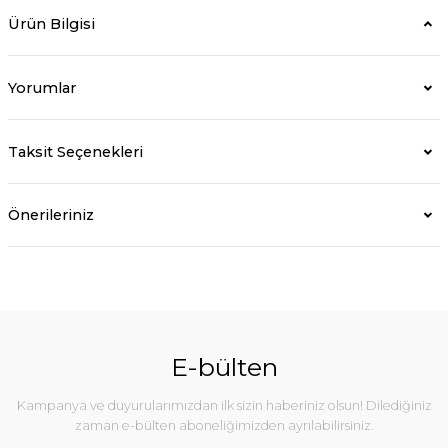
Ürün Bilgisi
Yorumlar
Taksit Seçenekleri
Önerileriniz
E-bülten
Kampanya ve duyurularımızdan ilk sizin haberiniz olsun! Dilediğiniz
zaman e-bülten aboneliğimizden ayrılabilirsiniz.