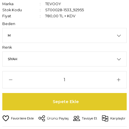
Marka
TEVOOY
Stok Kodu
ST00028-1533_92955
Fiyat
780,00 TL + KDV
Beden
Renk
Sepete Ekle
Ürünü Paylaş
Tavsiye Et
Karşılaştır