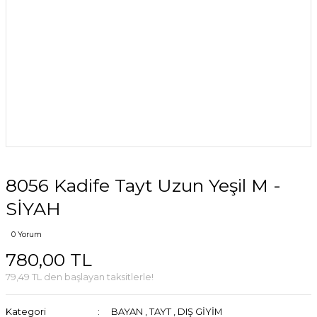
8056 Kadife Tayt Uzun Yeşil M -
SİYAH
0 Yorum
780,00 TL
79,49 TL den başlayan taksitlerle!
Kategori
BAYAN
,
TAYT
,
DIŞ GİYİM