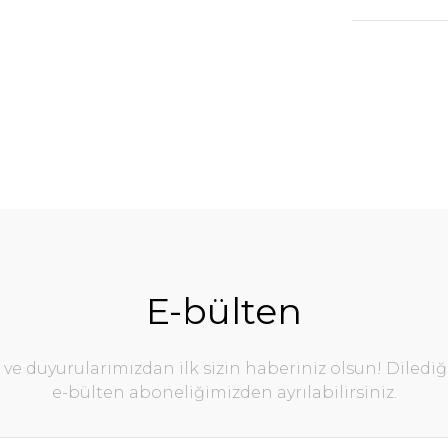
E-bülten
e duyurularımızdan ilk sizin haberiniz olsun! Diledi
e-bülten aboneliğimizden ayrılabilirsiniz.