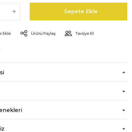
Sepete Ekle
Ürünü Paylaş
Tavsiye Et
r
si
enekleri
iz