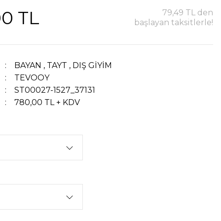
00 TL
79,49 TL den
başlayan taksitlerle!
BAYAN
,
TAYT
,
DIŞ GİYİM
TEVOOY
ST00027-1527_37131
780,00 TL + KDV