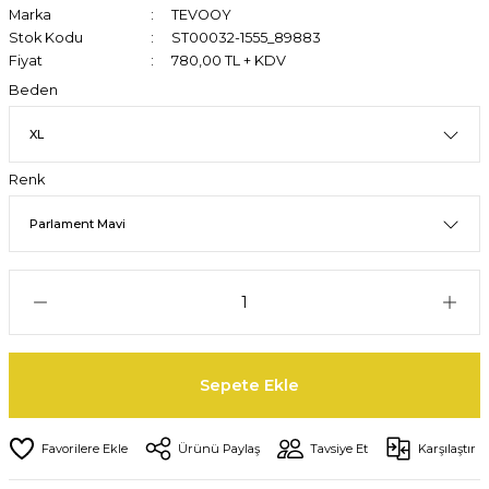
Marka
TEVOOY
Stok Kodu
ST00032-1555_89883
Fiyat
780,00 TL + KDV
Beden
Renk
Sepete Ekle
Ürünü Paylaş
Tavsiye Et
Karşılaştır