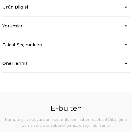
Ürün Bilgisi
Yorumlar
Taksit Seçenekleri
Önerileriniz
E-bülten
Kampanya ve duyurularımızdan ilk sizin haberiniz olsun! Dilediğiniz
zaman e-bülten aboneliğimizden ayrılabilirsiniz.