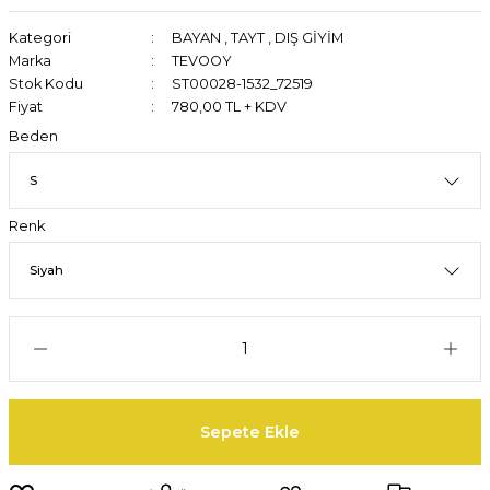
Kategori
BAYAN
,
TAYT
,
DIŞ GİYİM
Marka
TEVOOY
Stok Kodu
ST00028-1532_72519
Fiyat
780,00 TL + KDV
Beden
Renk
Sepete Ekle