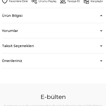
Ürünü Paylaş
Tavsiye Et
Karşılaştır
Ürün Bilgisi
Yorumlar
Taksit Seçenekleri
Önerileriniz
E-bülten
Kampanya ve duyurularımızdan ilk sizin haberiniz olsun! Dilediğiniz