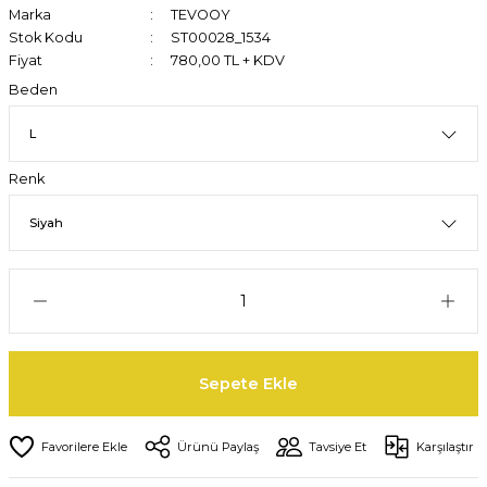
Marka
TEVOOY
Stok Kodu
ST00028_1534
Fiyat
780,00 TL + KDV
Beden
Renk
Sepete Ekle
Ürünü Paylaş
Tavsiye Et
Karşılaştır