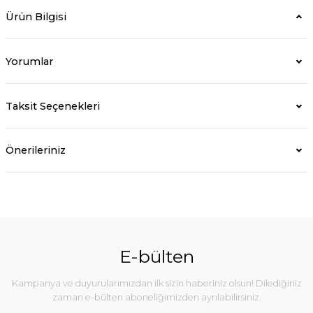
Ürün Bilgisi
Yorumlar
Taksit Seçenekleri
Önerileriniz
E-bülten
Kampanya ve duyurularımızdan ilk sizin haberiniz olsun! Dilediğiniz
zaman e-bülten aboneliğimizden ayrılabilirsiniz.