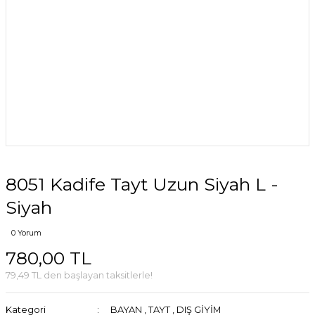
8051 Kadife Tayt Uzun Siyah L -
Siyah
0 Yorum
780,00 TL
79,49 TL den başlayan taksitlerle!
Kategori
BAYAN
,
TAYT
,
DIŞ GİYİM