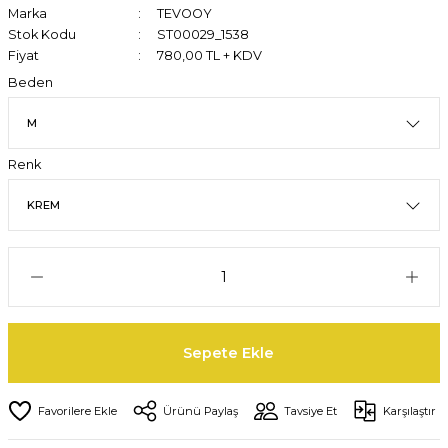
Marka
TEVOOY
Stok Kodu
ST00029_1538
Fiyat
780,00 TL + KDV
Beden
Renk
Sepete Ekle
Ürünü Paylaş
Tavsiye Et
Karşılaştır