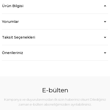
Ürün Bilgisi
Yorumlar
Taksit Seçenekleri
Önerileriniz
E-bülten
Kampanya ve duyurularımızdan ilk sizin haberiniz olsun! Dilediğiniz
zaman e-bülten aboneliğimizden ayrılabilirsiniz.