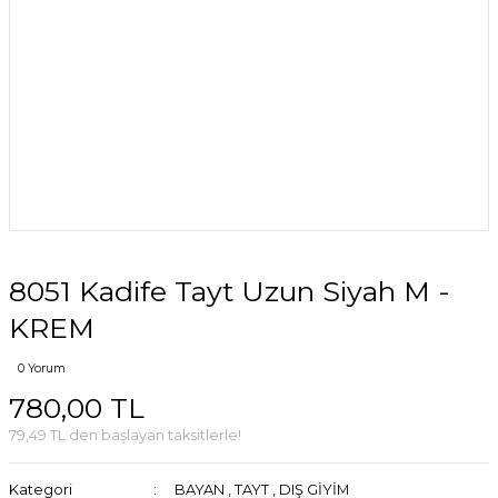
8051 Kadife Tayt Uzun Siyah M -
KREM
0 Yorum
780,00 TL
79,49 TL den başlayan taksitlerle!
Kategori
BAYAN
,
TAYT
,
DIŞ GİYİM