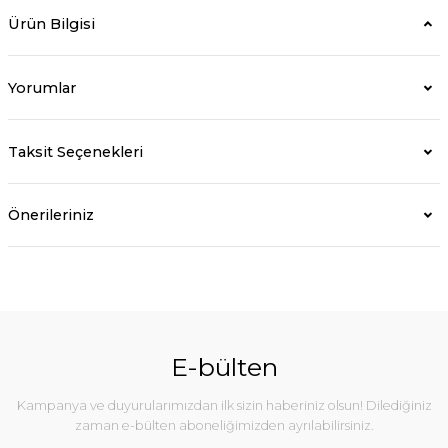
Ürün Bilgisi
Yorumlar
Taksit Seçenekleri
Önerileriniz
E-bülten
Kampanya ve duyurularımızdan ilk sizin haberiniz olsun! Dilediğiniz
zaman e-bülten aboneliğimizden ayrılabilirsiniz.