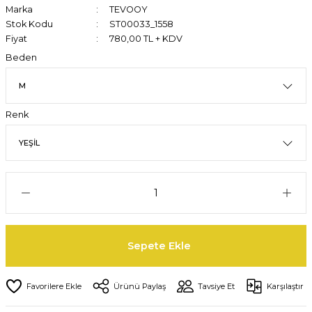
Marka
TEVOOY
Stok Kodu
ST00033_1558
Fiyat
780,00 TL + KDV
Beden
Renk
Sepete Ekle
Ürünü Paylaş
Tavsiye Et
Karşılaştır