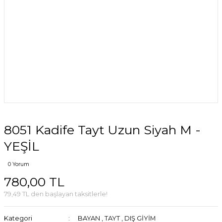
8051 Kadife Tayt Uzun Siyah M -
YEŞİL
0 Yorum
780,00 TL
79,49 TL den başlayan taksitlerle!
Kategori
BAYAN
,
TAYT
,
DIŞ GİYİM