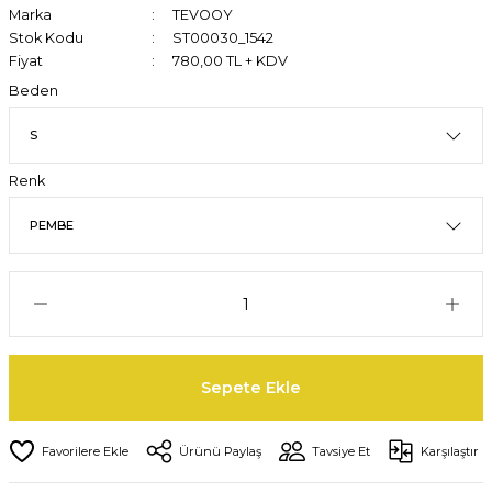
Marka
TEVOOY
Stok Kodu
ST00030_1542
Fiyat
780,00 TL + KDV
Beden
Renk
Sepete Ekle
Ürünü Paylaş
Tavsiye Et
Karşılaştır