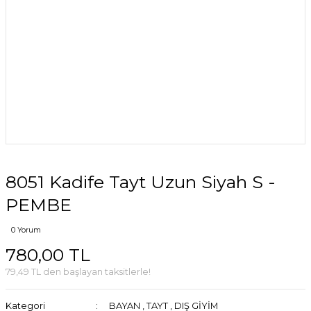
8051 Kadife Tayt Uzun Siyah S -
PEMBE
0 Yorum
780,00 TL
79,49 TL den başlayan taksitlerle!
Kategori
BAYAN
,
TAYT
,
DIŞ GİYİM