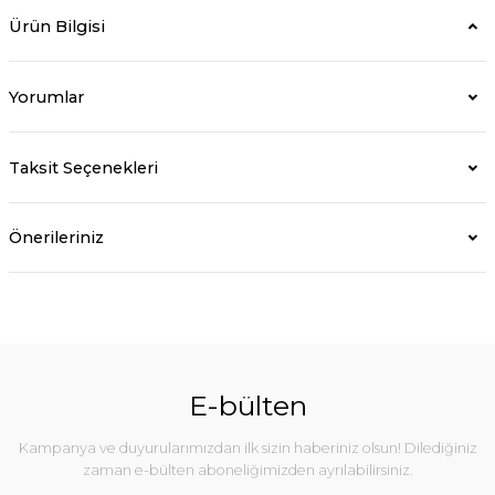
Ürün Bilgisi
Yorumlar
Taksit Seçenekleri
Önerileriniz
E-bülten
Kampanya ve duyurularımızdan ilk sizin haberiniz olsun! Dilediğiniz
zaman e-bülten aboneliğimizden ayrılabilirsiniz.