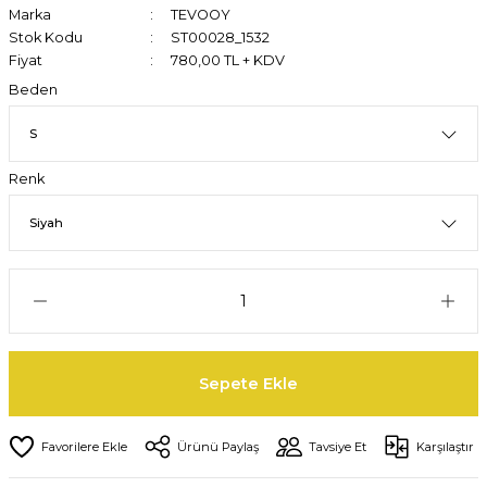
Marka
TEVOOY
Stok Kodu
ST00028_1532
Fiyat
780,00 TL + KDV
Beden
Renk
Sepete Ekle
Ürünü Paylaş
Tavsiye Et
Karşılaştır