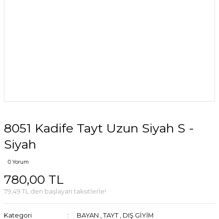
8051 Kadife Tayt Uzun Siyah S -
Siyah
0 Yorum
780,00 TL
79,49 TL den başlayan taksitlerle!
Kategori
BAYAN
,
TAYT
,
DIŞ GİYİM