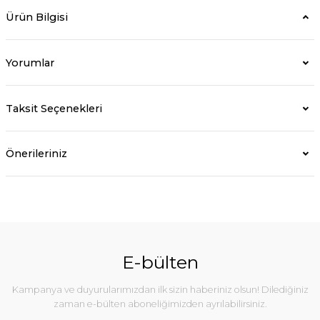
Ürün Bilgisi
Yorumlar
Taksit Seçenekleri
Önerileriniz
E-bülten
Kampanya ve duyurularımızdan ilk sizin haberiniz olsun! Dilediğiniz
zaman e-bülten aboneliğimizden ayrılabilirsiniz.