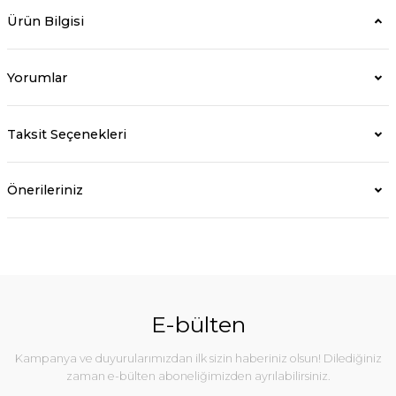
Ürün Bilgisi
Yorumlar
Taksit Seçenekleri
Önerileriniz
E-bülten
Kampanya ve duyurularımızdan ilk sizin haberiniz olsun! Dilediğiniz
zaman e-bülten aboneliğimizden ayrılabilirsiniz.