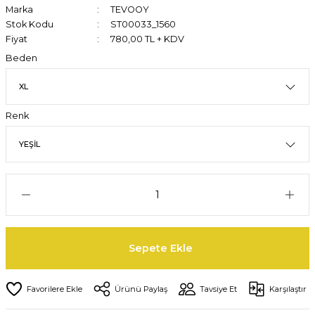
Marka
TEVOOY
Stok Kodu
ST00033_1560
Fiyat
780,00 TL + KDV
Beden
Renk
Sepete Ekle
Ürünü Paylaş
Tavsiye Et
Karşılaştır