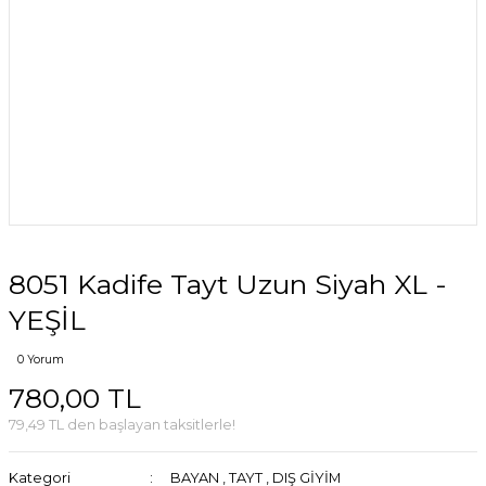
8051 Kadife Tayt Uzun Siyah XL -
YEŞİL
0 Yorum
780,00 TL
79,49 TL den başlayan taksitlerle!
Kategori
BAYAN
,
TAYT
,
DIŞ GİYİM