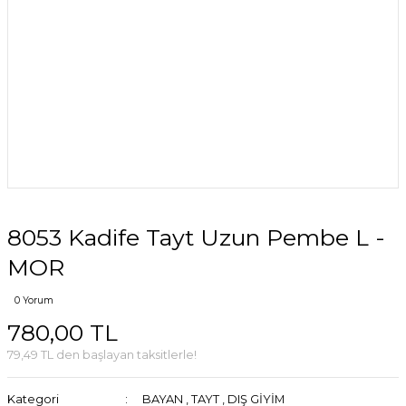
8053 Kadife Tayt Uzun Pembe L -
MOR
0 Yorum
780,00 TL
79,49 TL den başlayan taksitlerle!
Kategori
BAYAN
,
TAYT
,
DIŞ GİYİM