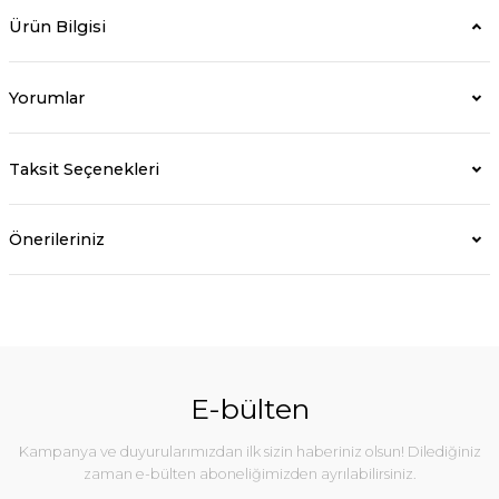
Ürün Bilgisi
Yorumlar
Taksit Seçenekleri
Önerileriniz
E-bülten
Kampanya ve duyurularımızdan ilk sizin haberiniz olsun! Dilediğiniz
zaman e-bülten aboneliğimizden ayrılabilirsiniz.