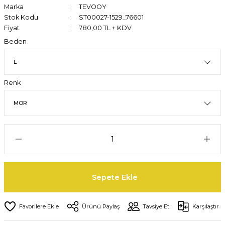
Marka
TEVOOY
Stok Kodu
ST00027-1529_76601
Fiyat
780,00 TL + KDV
Beden
Renk
Sepete Ekle
Ürünü Paylaş
Tavsiye Et
Karşılaştır