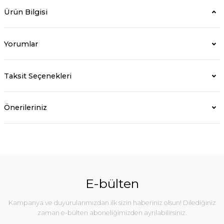
Ürün Bilgisi
Yorumlar
Taksit Seçenekleri
Önerileriniz
E-bülten
Kampanya ve duyurularımızdan ilk sizin haberiniz olsun! Dilediğiniz
zaman e-bülten aboneliğimizden ayrılabilirsiniz.