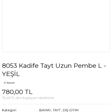
8053 Kadife Tayt Uzun Pembe L -
YEŞİL
0 Yorum
780,00 TL
79,49 TL den başlayan taksitlerle!
Kategori
BAYAN
,
TAYT
,
DIŞ GİYİM