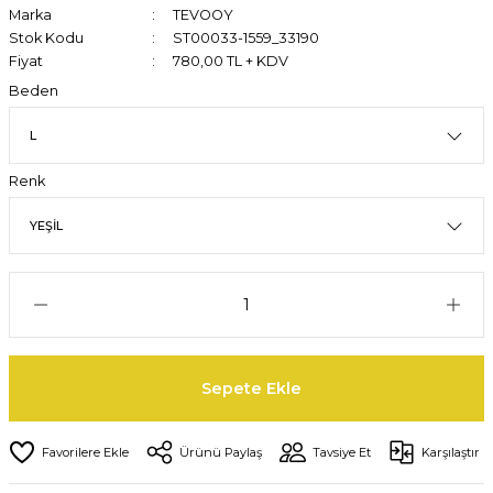
Marka
TEVOOY
Stok Kodu
ST00033-1559_33190
Fiyat
780,00 TL + KDV
Beden
Renk
Sepete Ekle
Ürünü Paylaş
Tavsiye Et
Karşılaştır