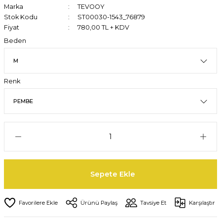
Marka
TEVOOY
Stok Kodu
ST00030-1543_76879
Fiyat
780,00 TL + KDV
Beden
Renk
Sepete Ekle
Ürünü Paylaş
Tavsiye Et
Karşılaştır