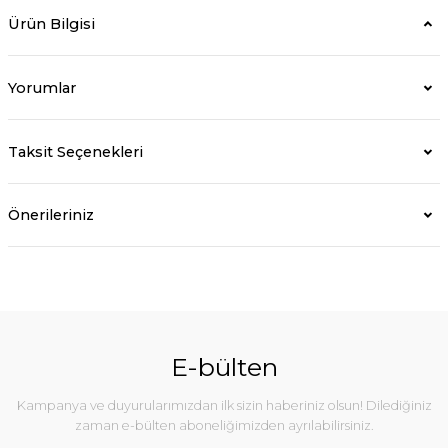
Ürün Bilgisi
Yorumlar
Taksit Seçenekleri
Önerileriniz
E-bülten
Kampanya ve duyurularımızdan ilk sizin haberiniz olsun! Dilediğiniz
zaman e-bülten aboneliğimizden ayrılabilirsiniz.