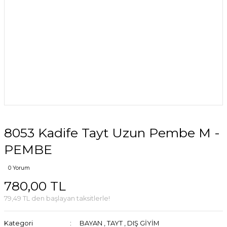
8053 Kadife Tayt Uzun Pembe M -
PEMBE
0 Yorum
780,00 TL
79,49 TL den başlayan taksitlerle!
Kategori
BAYAN
,
TAYT
,
DIŞ GİYİM