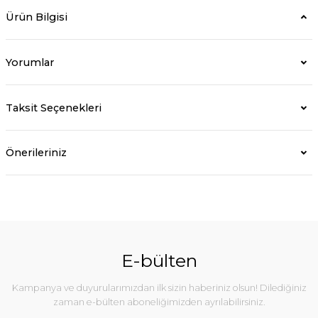
Ürün Bilgisi
Yorumlar
Taksit Seçenekleri
Önerileriniz
E-bülten
Kampanya ve duyurularımızdan ilk sizin haberiniz olsun! Dilediğiniz
zaman e-bülten aboneliğimizden ayrılabilirsiniz.