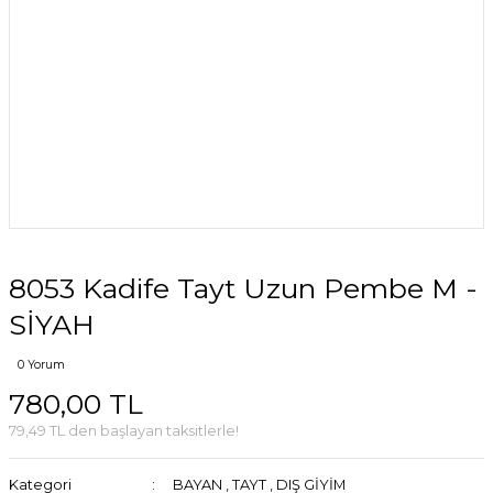
8053 Kadife Tayt Uzun Pembe M -
SİYAH
0 Yorum
780,00 TL
79,49 TL den başlayan taksitlerle!
Kategori
BAYAN
,
TAYT
,
DIŞ GİYİM