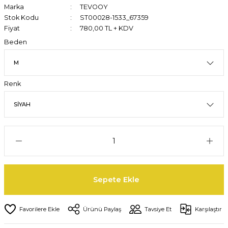
Marka
TEVOOY
Stok Kodu
ST00028-1533_67359
Fiyat
780,00 TL + KDV
Beden
Renk
Sepete Ekle
Ürünü Paylaş
Tavsiye Et
Karşılaştır