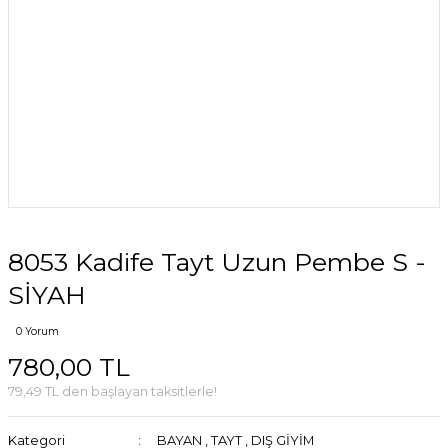
8053 Kadife Tayt Uzun Pembe S -
SİYAH
0 Yorum
780,00 TL
79,49 TL den başlayan taksitlerle!
Kategori
BAYAN
,
TAYT
,
DIŞ GİYİM