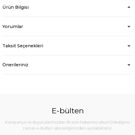
Ürün Bilgisi
Yorumlar
Taksit Seçenekleri
Önerileriniz
E-bülten
Kampanya ve duyurularımızdan ilk sizin haberiniz olsun! Dilediğiniz
zaman e-bülten aboneliğimizden ayrılabilirsiniz.