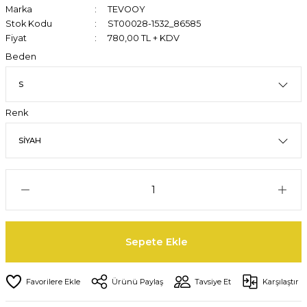
Marka
TEVOOY
Stok Kodu
ST00028-1532_86585
Fiyat
780,00 TL + KDV
Beden
Renk
Sepete Ekle
Ürünü Paylaş
Tavsiye Et
Karşılaştır