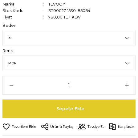
Marka
TEVOOY
Stok Kodu
ST00027-1530_85064
Fiyat
780,00 TL + KDV
Beden
Renk
Sepete Ekle
Ürünü Paylaş
Tavsiye Et
Karşılaştır