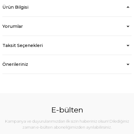
Ürün Bilgisi
Yorumlar
Taksit Seçenekleri
Önerileriniz
E-bülten
Kampanya ve duyurularımızdan ilk sizin haberiniz olsun! Dilediğiniz
zaman e-bülten aboneliğimizden ayrılabilirsiniz.