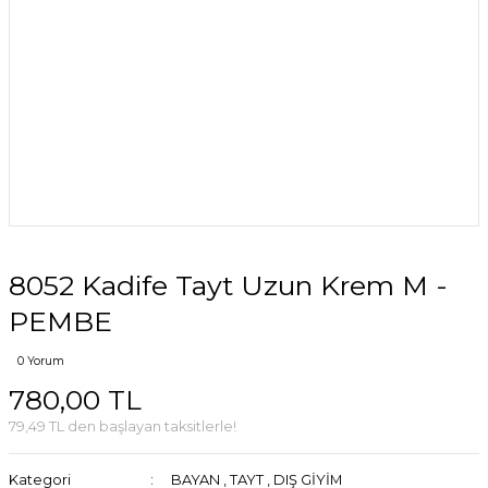
8052 Kadife Tayt Uzun Krem M -
PEMBE
0 Yorum
780,00 TL
79,49 TL den başlayan taksitlerle!
Kategori
BAYAN
,
TAYT
,
DIŞ GİYİM