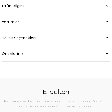
Ürün Bilgisi
Yorumlar
Taksit Seçenekleri
Önerileriniz
E-bülten
Kampanya ve duyurularımızdan ilk sizin haberiniz olsun! Dilediğiniz
zaman e-bülten aboneliğimizden ayrılabilirsiniz.