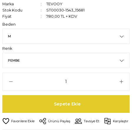
Marka
TEVOOY
Stok Kodu
ST00030-1543_15681
Fiyat
780,00 TL + KDV
Beden
Renk
Sepete Ekle
Ürünü Paylaş
Tavsiye Et
Karşılaştır