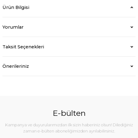
Ürün Bilgisi
Yorumlar
Taksit Seçenekleri
Önerileriniz
E-bülten
Kampanya ve duyurularımızdan ilk sizin haberiniz olsun! Dilediğiniz
zaman e-bülten aboneliğimizden ayrılabilirsiniz.