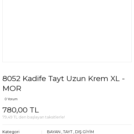
8052 Kadife Tayt Uzun Krem XL -
MOR
0 Yorum
780,00 TL
79,49 TL den başlayan taksitlerle!
Kategori
BAYAN
,
TAYT
,
DIŞ GİYİM