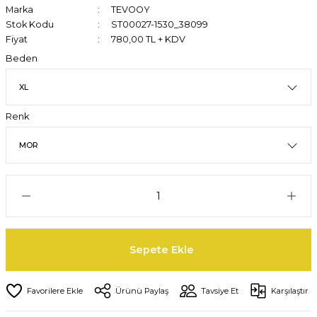
Marka
TEVOOY
Stok Kodu
ST00027-1530_38099
Fiyat
780,00 TL + KDV
Beden
Renk
Sepete Ekle
Ürünü Paylaş
Tavsiye Et
Karşılaştır