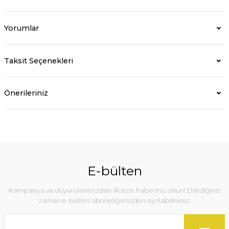
Yorumlar
Taksit Seçenekleri
Önerileriniz
E-bülten
Kampanya ve duyurularımızdan ilk sizin haberiniz olsun! Dilediğiniz
zaman e-bülten aboneliğimizden ayrılabilirsiniz.