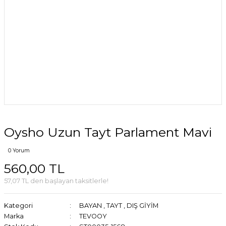
Oysho Uzun Tayt Parlament Mavi
0 Yorum
560,00 TL
57,07 TL den başlayan taksitlerle!
Kategori
BAYAN
,
TAYT
,
DIŞ GİYİM
Marka
TEVOOY