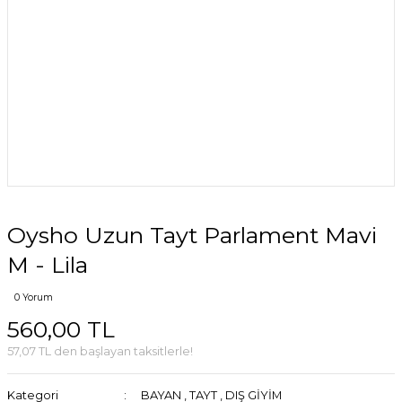
Oysho Uzun Tayt Parlament Mavi
M - Lila
0 Yorum
560,00 TL
57,07 TL den başlayan taksitlerle!
Kategori
BAYAN
,
TAYT
,
DIŞ GİYİM