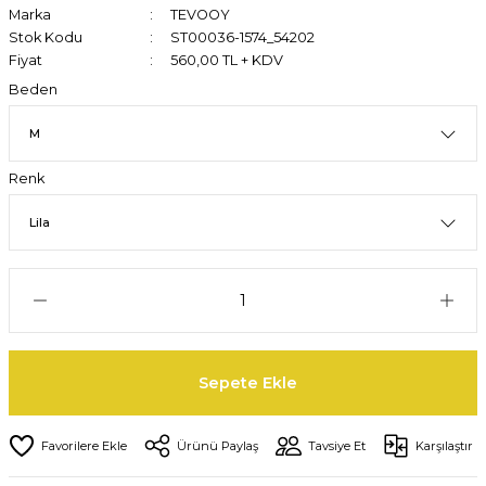
Marka
TEVOOY
Stok Kodu
ST00036-1574_54202
Fiyat
560,00 TL + KDV
Beden
Renk
Sepete Ekle
Ürünü Paylaş
Tavsiye Et
Karşılaştır