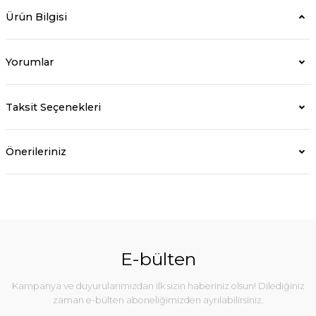
Ürün Bilgisi
Yorumlar
Taksit Seçenekleri
Önerileriniz
E-bülten
Kampanya ve duyurularımızdan ilk sizin haberiniz olsun! Dilediğiniz
zaman e-bülten aboneliğimizden ayrılabilirsiniz.