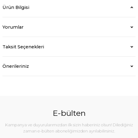
Ürün Bilgisi
Yorumlar
Taksit Seçenekleri
Önerileriniz
E-bülten
Kampanya ve duyurularımızdan ilk sizin haberiniz olsun! Dilediğiniz
zaman e-bülten aboneliğimizden ayrılabilirsiniz.