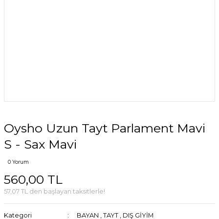
Oysho Uzun Tayt Parlament Mavi
S - Sax Mavi
0 Yorum
560,00 TL
57,07 TL den başlayan taksitlerle!
Kategori
BAYAN
,
TAYT
,
DIŞ GİYİM