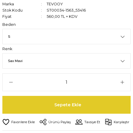
Marka
TEVOOY
Stok Kodu
ST00034-1563_53416
Fiyat
560,00 TL + KDV
Beden
Renk
Sepete Ekle
Ürünü Paylaş
Tavsiye Et
Karşılaştır