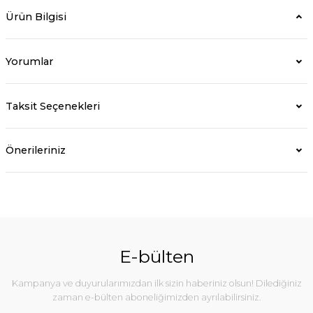
Ürün Bilgisi
Yorumlar
Taksit Seçenekleri
Önerileriniz
E-bülten
Kampanya ve duyurularımızdan ilk sizin haberiniz olsun! Dilediğiniz
zaman e-bülten aboneliğimizden ayrılabilirsiniz.