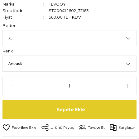
Marka
TEVOOY
Stok Kodu
ST00041-1602_32163
Fiyat
560,00 TL + KDV
Beden
Renk
Sepete Ekle
Ürünü Paylaş
Tavsiye Et
Karşılaştır