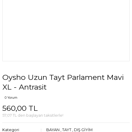
Oysho Uzun Tayt Parlament Mavi
XL - Antrasit
0 Yorum
560,00 TL
57,07 TL den başlayan taksitlerle!
Kategori
BAYAN
,
TAYT
,
DIŞ GİYİM