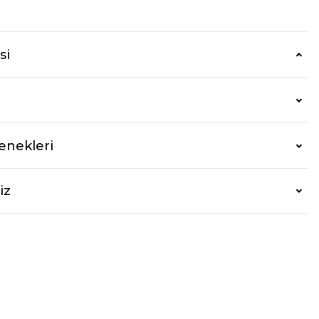
r
si
enekleri
iz