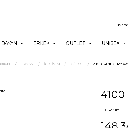
BAYAN
ERKEK
OUTLET
UNİSEX
asayfa
BAYAN
İÇ GİYİM
KÜLOT
4100 Şerit Külot W
4100 
0 Yorum
148,3