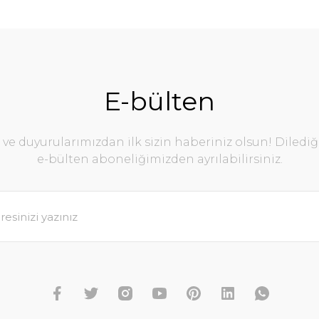
E-bülten
e duyurularımızdan ilk sizin haberiniz olsun! Diledi
e-bülten aboneliğimizden ayrılabilirsiniz.