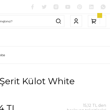
hite
Şerit Külot White
4 TL
15,12 TL den