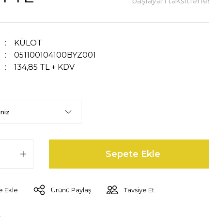
başlayan taksitlerle!
KÜLOT
051100104100BYZ001
134,85 TL + KDV
Sepete Ekle
Ürünü Paylaş
Tavsiye Et