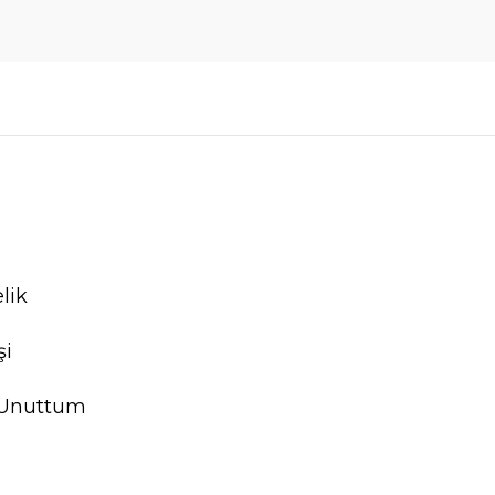
lik
şi
 Unuttum