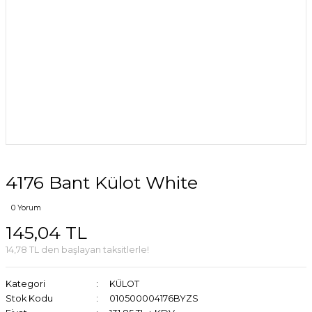
4176 Bant Külot White
0 Yorum
145,04 TL
14,78 TL den başlayan taksitlerle!
Kategori
KÜLOT
Stok Kodu
010500004176BYZS