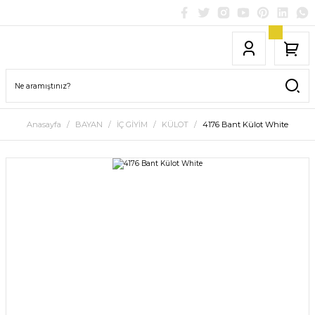
Anasayfa
BAYAN
İÇ GİYİM
KÜLOT
4176 Bant Külot White