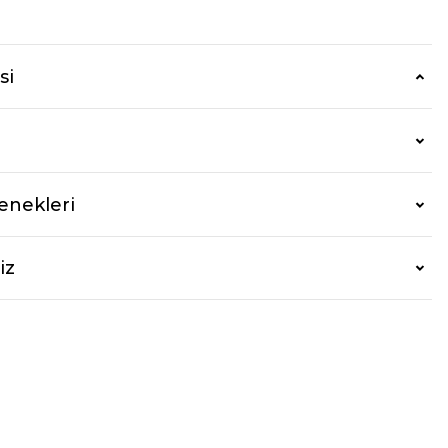
r
si
enekleri
iz