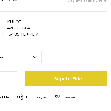
başlayan taksitlerle!
KÜLOT
4265-26564
134,85 TL + KDV
Sepete Ekle
Ürünü Paylaş
Tavsiye Et