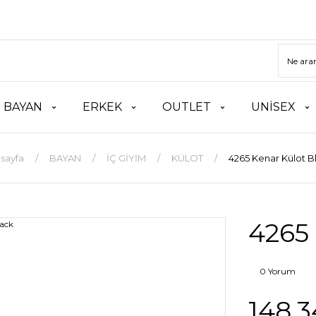
BAYAN
ERKEK
OUTLET
UNİSEX
sayfa
BAYAN
İÇ GİYİM
KÜLOT
4265 Kenar Külot B
4265 
0 Yorum
148,3