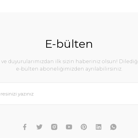
E-bülten
e duyurularımızdan ilk sizin haberiniz olsun! Diledi
e-bülten aboneliğimizden ayrılabilirsiniz.