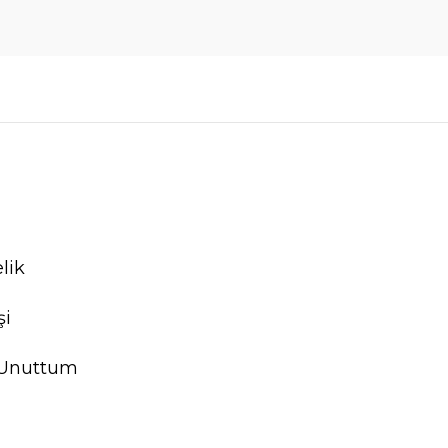
lik
şi
 Unuttum