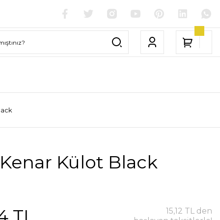
lack
Kenar Külot Black
4 TL
15,12 TL den