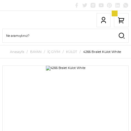
Anasayfa
BAYAN
İÇ GİYİM
KÜLOT
4266 Bralet Külot White