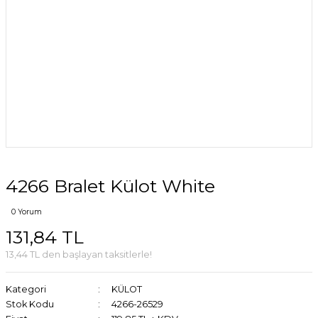
4266 Bralet Külot White
0 Yorum
131,84 TL
13,44 TL den başlayan taksitlerle!
Kategori
KÜLOT
Stok Kodu
4266-26529