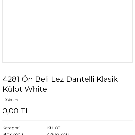
4281 Ön Beli Lez Dantelli Klasik
Külot White
0 Yorum
0,00 TL
Kategori
KÜLOT
Stok Kodu
4281-26550