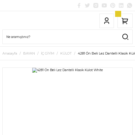
Anasayfa
BAYAN
İÇ GİYİM
KÜLOT
4281 Ön Beli Lez Dantelli Klasik Kü