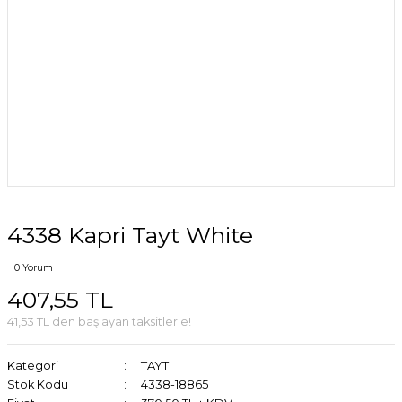
4338 Kapri Tayt White
0 Yorum
407,55 TL
41,53 TL den başlayan taksitlerle!
Kategori
TAYT
Stok Kodu
4338-18865