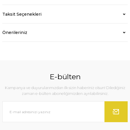
Taksit Seçenekleri
Önerileriniz
E-bülten
Kampanya ve duyurularımızdan ilk sizin haberiniz olsun! Dilediğiniz
zaman e-bülten aboneliğimizden ayrılabilirsiniz.