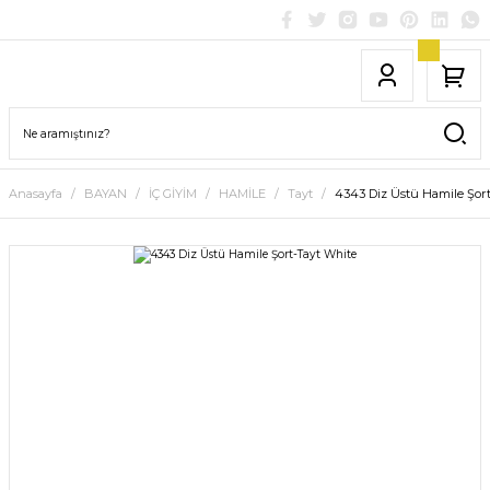
Anasayfa
BAYAN
İÇ GİYİM
HAMİLE
Tayt
4343 Diz Üstü Hamile Şor