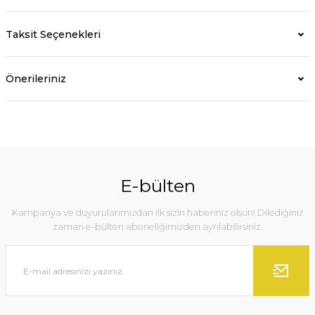
Taksit Seçenekleri
Önerileriniz
E-bülten
Kampanya ve duyurularımızdan ilk sizin haberiniz olsun! Dilediğiniz
zaman e-bülten aboneliğimizden ayrılabilirsiniz.