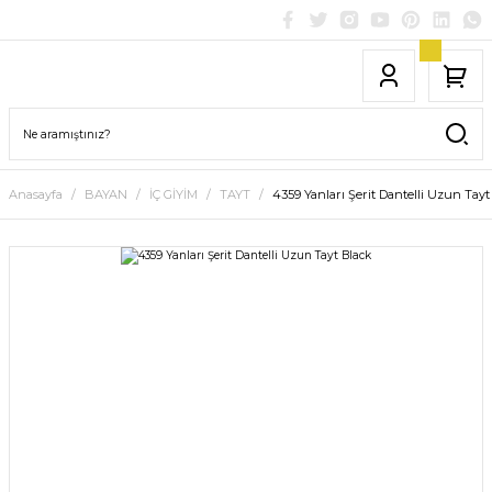
Anasayfa
BAYAN
İÇ GİYİM
TAYT
4359 Yanları Şerit Dantelli Uzun Tayt