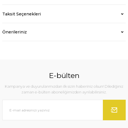
Taksit Seçenekleri
Önerileriniz
E-bülten
Kampanya ve duyurularımızdan ilk sizin haberiniz olsun! Dilediğiniz
zaman e-bülten aboneliğimizden ayrılabilirsiniz.