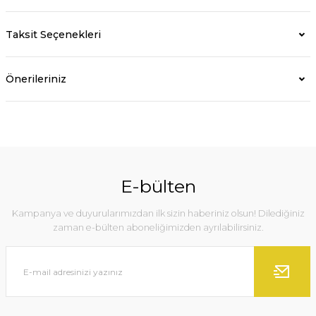
Taksit Seçenekleri
Önerileriniz
E-bülten
Kampanya ve duyurularımızdan ilk sizin haberiniz olsun! Dilediğiniz
zaman e-bülten aboneliğimizden ayrılabilirsiniz.