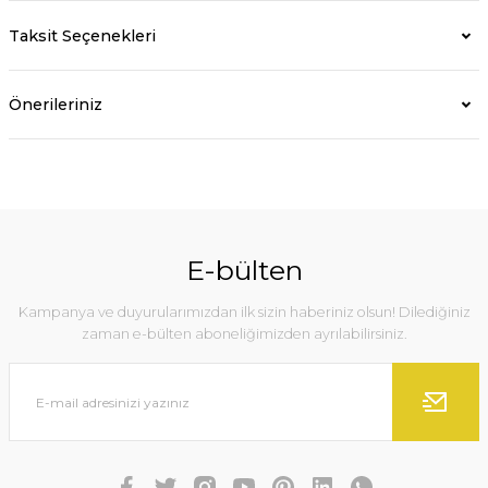
Taksit Seçenekleri
Önerileriniz
E-bülten
Kampanya ve duyurularımızdan ilk sizin haberiniz olsun! Dilediğiniz
zaman e-bülten aboneliğimizden ayrılabilirsiniz.