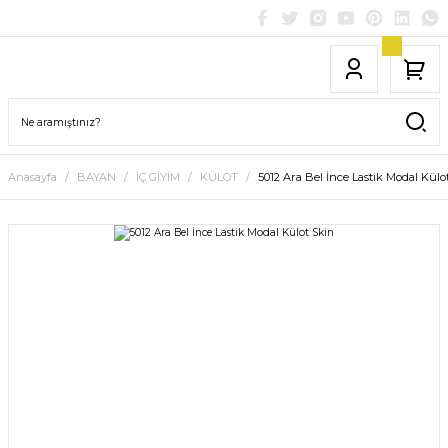
Anasayfa
BAYAN
İÇ GİYİM
KÜLOT
5012 Ara Bel İnce Lastik Modal Külo