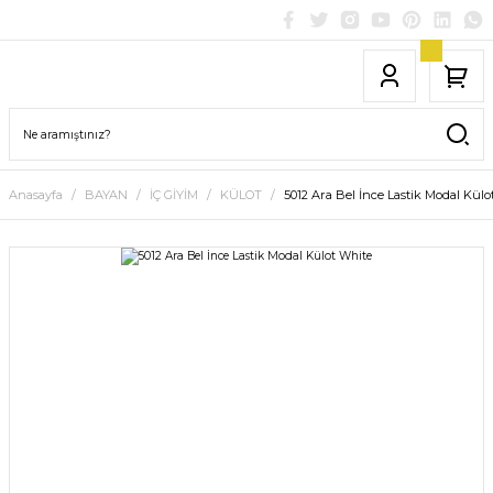
Anasayfa
BAYAN
İÇ GİYİM
KÜLOT
5012 Ara Bel İnce Lastik Modal Külo