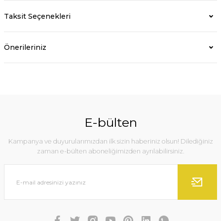
Taksit Seçenekleri
Önerileriniz
E-bülten
Kampanya ve duyurularımızdan ilk sizin haberiniz olsun! Dilediğiniz
zaman e-bülten aboneliğimizden ayrılabilirsiniz.