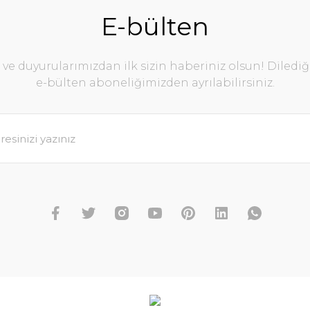
E-bülten
e duyurularımızdan ilk sizin haberiniz olsun! Diledi
e-bülten aboneliğimizden ayrılabilirsiniz.