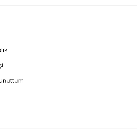
lik
şi
 Unuttum