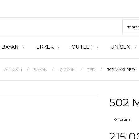
BAYAN
ERKEK
OUTLET
UNİSEX
Anasayfa
BAYAN
İÇ GİYİM
PED
502 MAXİ PED
502 
0 Yorum
215,0