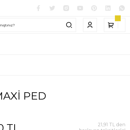
MAXİ PED
0 TL
21,91 TL den