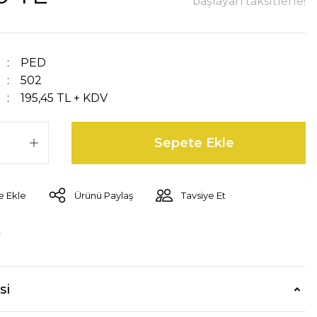
başlayan taksitlerle!
PED
502
195,45 TL + KDV
Sepete Ekle
Ürünü Paylaş
Tavsiye Et
r
si