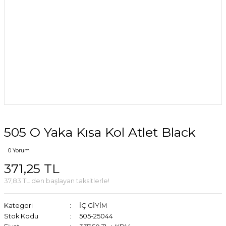
505 O Yaka Kısa Kol Atlet Black
0 Yorum
371,25 TL
37,83 TL den başlayan taksitlerle!
Kategori
İÇ GİYİM
Stok Kodu
505-25044