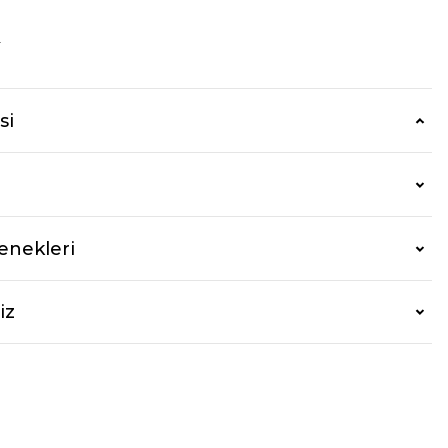
r
si
enekleri
iz