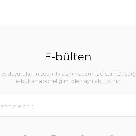
E-bülten
e duyurularımızdan ilk sizin haberiniz olsun! Diledi
e-bülten aboneliğimizden ayrılabilirsiniz.