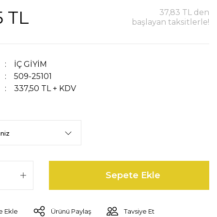
5 TL
37,83 TL den
başlayan taksitlerle!
İÇ GİYİM
509-25101
337,50 TL + KDV
Sepete Ekle
Ürünü Paylaş
Tavsiye Et