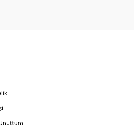
lik
şi
 Unuttum