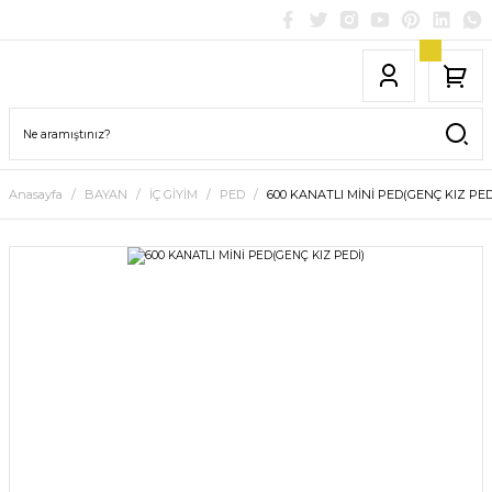
Anasayfa
BAYAN
İÇ GİYİM
PED
600 KANATLI MİNİ PED(GENÇ KIZ PED