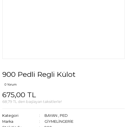
900 Pedli Regli Külot
0 Yorum
675,00 TL
68,79 TL den başlayan taksitlerle!
Kategori
BAYAN
,
PED
Marka
GİYMELİNGERİE