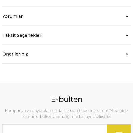
Yorumlar
Taksit Seçenekleri
Önerileriniz
E-bülten
Kampanya ve duyurularımızdan ilk sizin haberiniz olsun! Dilediğiniz
zaman e-bülten aboneliğimizden ayrılabilirsiniz.