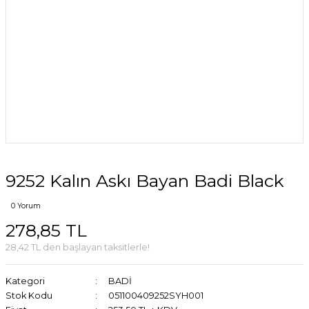
9252 Kalın Askı Bayan Badi Black
0 Yorum
278,85 TL
28,42 TL den başlayan taksitlerle!
Kategori
BADİ
Stok Kodu
051100409252SYH001