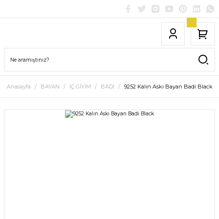
Anasayfa
BAYAN
İÇ GİYİM
BADİ
9252 Kalın Askı Bayan Badi Black