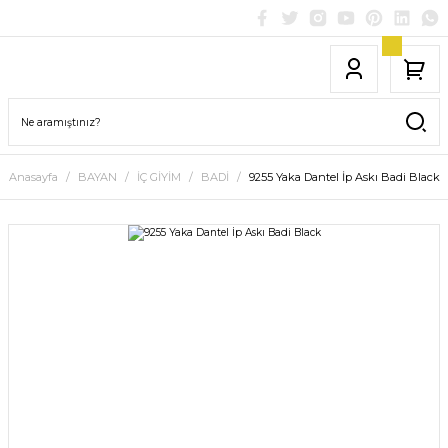
Anasayfa
BAYAN
İÇ GİYİM
BADİ
9255 Yaka Dantel İp Askı Badi Black