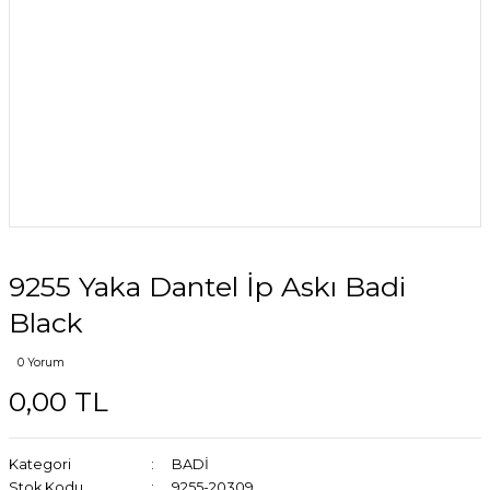
9255 Yaka Dantel İp Askı Badi
Black
0 Yorum
0,00 TL
Kategori
BADİ
Stok Kodu
9255-20309