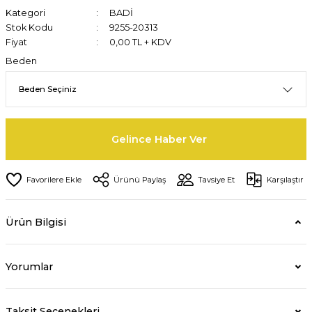
Kategori
BADİ
Stok Kodu
9255-20313
Fiyat
0,00 TL + KDV
Beden
Gelince Haber Ver
Ürünü Paylaş
Tavsiye Et
Karşılaştır
Ürün Bilgisi
Yorumlar
Taksit Seçenekleri