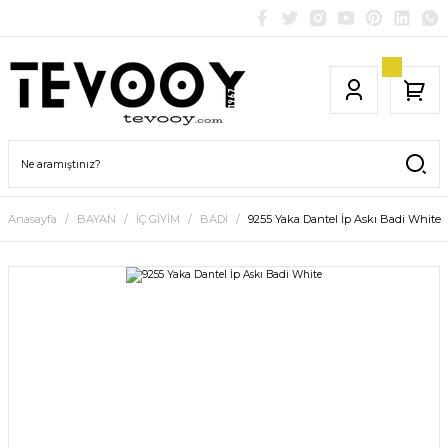
Anasayfa
BAYAN
İÇ GİYİM
BADİ
9255 Yaka Dantel İp Askı Badi White