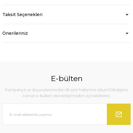
Taksit Seçenekleri
Önerileriniz
E-bülten
Kampanya ve duyurularımızdan ilk sizin haberiniz olsun! Dilediğiniz
zaman e-bülten aboneliğimizden ayrılabilirsiniz.