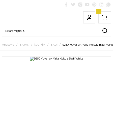
Anasayfa
BAYAN
İÇ GİYİM
BADİ
9260 Yuvarlak Yaka Kolsuz Badi Whi