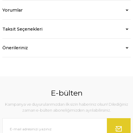
Yorumlar
Taksit Seçenekleri
Önerileriniz
E-bülten
Kampanya ve duyurularımızdan ilk sizin haberiniz olsun! Dilediğiniz
zaman e-bülten aboneliğimizden ayrılabilirsiniz.