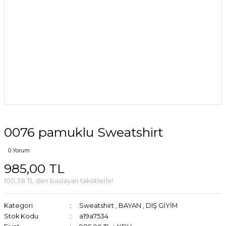
0076 pamuklu Sweatshirt
0 Yorum
985,00 TL
100,38 TL den başlayan taksitlerle!
Kategori
Sweatshirt
,
BAYAN
,
DIŞ GİYİM
Stok Kodu
a19a7534