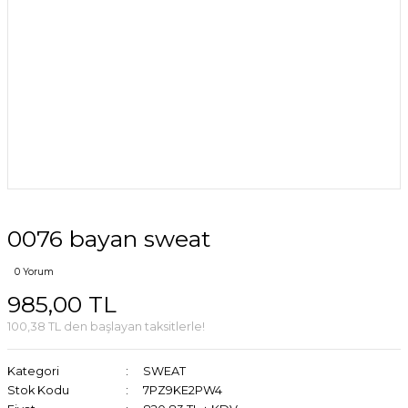
0076 bayan sweat
0 Yorum
985,00 TL
100,38 TL den başlayan taksitlerle!
Kategori
SWEAT
Stok Kodu
7PZ9KE2PW4