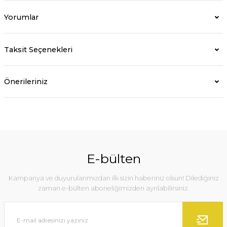
Yorumlar
Taksit Seçenekleri
Önerileriniz
E-bülten
Kampanya ve duyurularımızdan ilk sizin haberiniz olsun! Dilediğiniz
zaman e-bülten aboneliğimizden ayrılabilirsiniz.