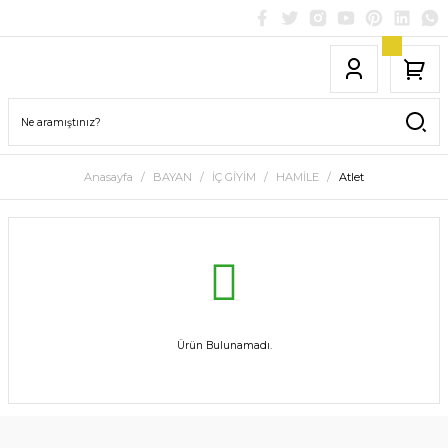
Anasayfa
BAYAN
İÇ GİYİM
HAMİLE
Atlet
Ürün Bulunamadı.