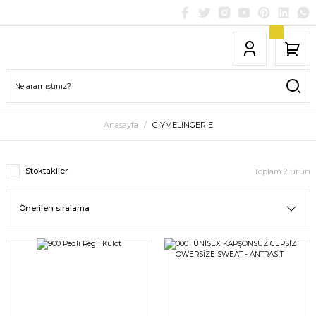
Anasayfa
GİYMELİNGERİE
Stoktakiler
Toplam 2 ürün