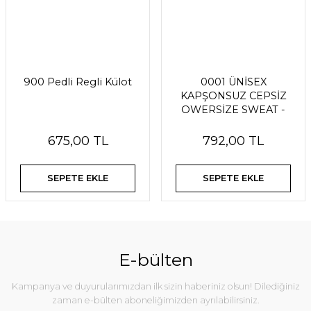
900 Pedli Regli Külot
0001 ÜNİSEX
KAPŞONSUZ CEPSİZ
OWERSİZE SWEAT -
ANTRASİT
675,00 TL
792,00 TL
SEPETE EKLE
SEPETE EKLE
E-bülten
Kampanya ve duyurularımızdan ilk sizin haberiniz olsun! Dilediğiniz
zaman e-bülten aboneliğimizden ayrılabilirsiniz.